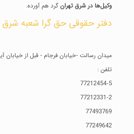
وکیل‌ها در شرق تهران
گرد هم آورده.
دفتر حقوقی حق گرا شعبه شرق ت
میدان رسالت -خیابان فرجام - قبل از خیابان آ
تلفن :
77212454-5
77212331-2
77493769
77249642