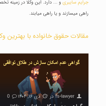
جرایم سایبری
و ... دارد. این وکلا در زمینه ت
راهی میسازند و یا راهی میابند.
مقالات حقوق خانواده با بهترین وک
fs-lawyer
در
دی ۱۶, ۱۴۰۴
0