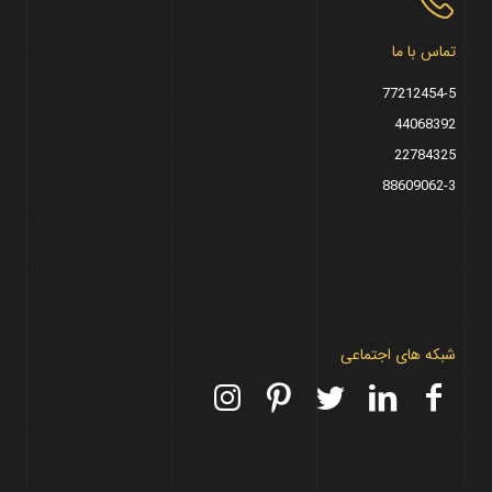
تماس با ما
77212454-5
44068392
22784325
88609062-3
شبکه های اجتماعی