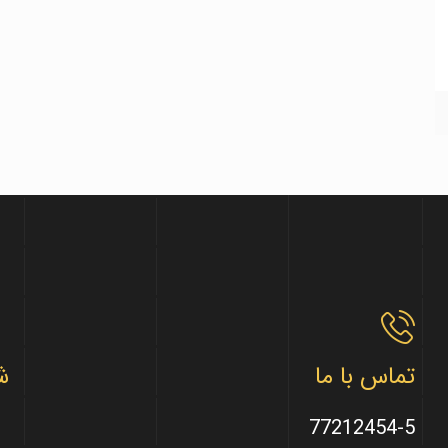
تماس با ما
ش
77212454-5