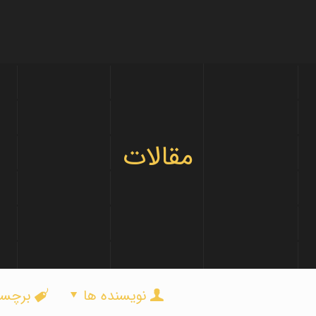
مقالات
نویسنده ها
برچس