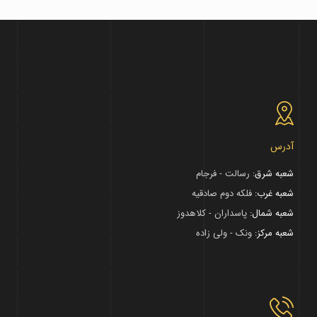
آدرس
شعبه شرق:
رسالت - فرجام
شعبه غرب:
فلکه دوم صادقیه
شعبه شمال:
پاسداران - کلاهدوز
شعبه مرکز:
ونک - ولی زاده