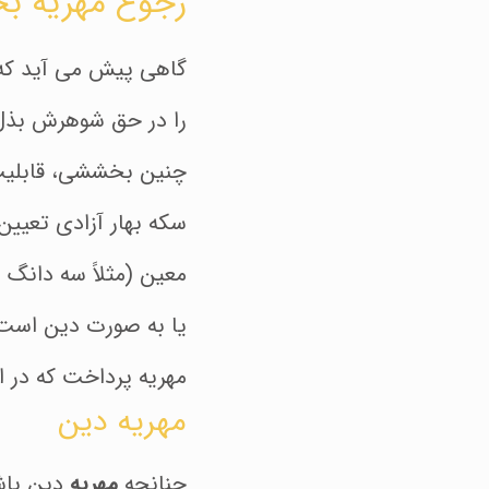
رجوع مهریه ب
گاهی پیش می آید که 
را در حق شوهرش بذل 
چنین بخششی، قابلیت 
سکه بهار آزادی تعیین 
معین (مثلاً سه دانگ 
یا به صورت دین است،
مهریه پرداخت که در ادا
مهریه دین
چنانچه
مهریه
دین باش