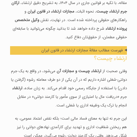
مقاله، با تکیه بر قوانین جاری در سال ۱۴۰۴، به تشریح دقیق ارتشاء،
ارکان
جرم ارتشاء چیست
، نحوه اثبات،
مجازات ارتشاء در قانون ایران
و
راهکارهای حقوقی پرداخته شده است. در نهایت، نقش
وکیل متخصص
پرونده ارتشاء
شرح داده خواهد شد تا بدانید چگونه می‌توانید با سابقه‌ای
حقوقی مطمئن، از حقوق‌تان دفاع کنید.
فهرست مطالب مقالهٔ مجازات ارتشاء در قانون ایران
ارتشاء چیست؟
وقتی صحبت از
ارتشاء چیست و مجازات آن
می‌شود، در واقع به یک جرم
دولتی-شغلی اشاره داریم که در آن یکی از دو طرف معامله رشوه (گرفتن یا
دادن) با استفاده از جایگاه رسمی خود اقدام می‌کند. به زبان ساده،
ارتشاء
جرم «دریافت مال یا امتیازی از سوی مأمور یا کارمند دولتی» در مقابل
انجام یا ترک یک وظیفه اداری یا شغلی است.
این جرم نه تنها به معنای فساد مالی است؛ بلکه نقض اعتماد عمومی، به
هم ریختن شفافیت اداری و تهدید برای کارآمدی نهادهای دولتی را نیز
شکل می‌دهد. وقتی یک کارمند دولت رشوه می‌گیرد، ممکن است