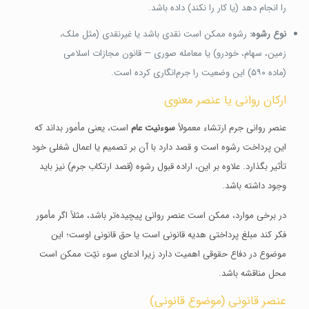
را انجام دهد (یا کار را نکند) داده باشد.
نوع رشوه:
رشوه ممکن است نقدی باشد یا غیرنقدی (مثل ملک،
زمین، سهام، خودرو) یا معامله صوری — قانون مجازات اسلامی
(ماده ۵۹۰) این وضعیت را جرم‌انگاری کرده است.
ارکان روانی یا عنصر معنوی
عنصر روانی جرم ارتشاء معمولاً
سوء‌نیت عام
است، یعنی مأمور بداند که
این پرداخت رشوه است و قصد دارد با آن بر تصمیم یا اعمال شغلی خود
تأثیر بگذارد. علاوه بر این، اراده قبول رشوه (قصد ارتکاب جرم) نیز باید
وجود داشته باشد.
در برخی موارد، ممکن است عنصر روانی پیچیده‌تر باشد، مثلاً اگر مأمور
فکر کند مبلغ پرداختی هدیه قانونی است یا حق قانونی اوست؛ این
موضوع در دفاع حقوقی اهمیت دارد زیرا ادعای سوء نیّت ممکن است
محل مناقشه باشد.
عنصر قانونی (موضوع قانونی)