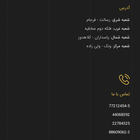
آدرس
شعبه شرق:
رسالت - فرجام
شعبه غرب:
فلکه دوم صادقیه
شعبه شمال:
پاسداران - کلاهدوز
شعبه مرکز:
ونک - ولی زاده
تماس با ما
77212454-5
44068392
22784325
88609062-3