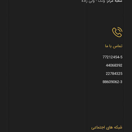
شعبه مرکز:
ونک - ولی زاده
تماس با ما
77212454-5
44068392
22784325
88609062-3
شبکه های اجتماعی