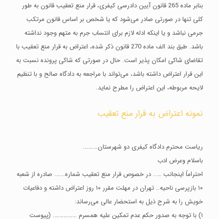
بنابر ماده 265 قانون آیین دادرسی کیفری، قرار منع تعقیب قانون به طور
کلی تنها در صورتی صادر می‌شود که یا شخص بر اساس قانون مرتکب
جرمی نباشد و یا اینکه ادله لازم برای انتساب جرم به متهم وجود نداشته
باشد. طبق بند الف ماده 270 قانون ذکر شده، اعتراض به قرار منع تعقیب با
تقاضای شاکی امکان پذیر است. حال در صورتی که شاکی پرونده نسبت به
این قرار اعتراض داشته باشد، می‌تواند با مراجعه به دادگاه صالح و با تنظیم
لایحه مربوطه، این اعتراض را مطرح نماید‌.
نمونه اعتراض به قرار منع تعقیب
ریاست محترم دادگاه کیفری دو شهرستان……….
باسلام وعرض ادب
احتراماً اینجانب ….. در خصوص قرار منع تعقیب شماره……. صادره از شعبه
۱۰ بازپرسی ناحیه.. تهران در مهلت مقرر ۱۰ روز اعتراض داشته و دفاعیات
خویش را به شرح ذیل به استحضار عالی می‌رساند:
۱) با توجه به صدور حکم عدم تمکین علیه همسرم ……………. (پیوست