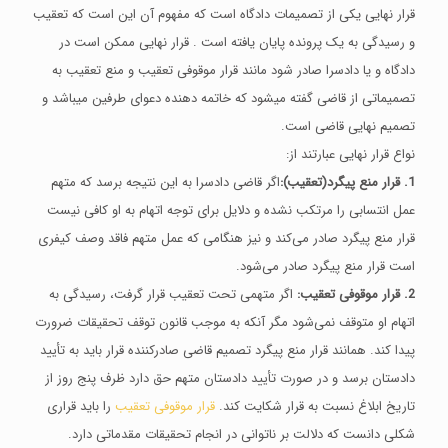
قرار نهایی یکی از تصمیمات دادگاه است که مفهوم آن این است که تعقیب
و رسیدگی به یک پرونده پایان یافته است . قرار نهایی ممکن است در
دادگاه و یا دادسرا صادر شود مانند قرار موقوفی تعقیب و منع تعقیب به
تصمیماتی از قاضی گفته میشود که خاتمه دهنده دعوای طرفین میباشد و
تصمیم نهایی قاضی است.
نواع قرار نهایی عبارتند از:
1. قرار منع پیگرد(تعقیب):
اگر قاضی دادسرا به این نتیجه برسد که متهم
عمل انتسابی را مرتکب نشده و دلایل برای توجه اتهام به او کافی نیست
قرار منع پیگرد صادر می‌کند و نیز هنگامی که عمل متهم فاقد وصف کیفری
است قرار منع پیگرد صادر می‌شود.
2. قرار موقوفی تعقیب:
اگر متهمی تحت تعقیب قرار گرفت، رسیدگی به
اتهام او متوقف نمی‌شود مگر آنکه به موجب قانون توقف تحقیقات ضرورت
پیدا کند. همانند قرار منع پیگرد تصمیم قاضی صادرکننده قرار باید به تأیید
دادستان برسد و در صورت تأیید دادستان متهم حق دارد ظرف پنج روز از
تاریخ ابلاغ نسبت به قرار شکایت کند.
قرار موقوفی تعقیب
را باید قراری
شکلی دانست که دلالت بر ناتوانی در انجام تحقیقات مقدماتی دارد.