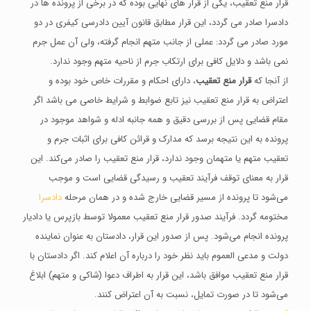
قرار منع تعقیب، یکی از قرار های نهایی بوده که در برخی از پرونده ها در
دادسرا صادر می گردد، این قرار مطابق قانون آیین دادرسی کیفری در دو
مورد صادر می گردد: عملی از جانب متهم انجام گرفته، ولی آن عمل جرم
نمی باشد و دلایل کافی برای ارتکاب جرم از ناحیه متهم وجود ندارد.
از آنجا که
قرار منع تعقیب
، دارای احکام و مقررات خاص خود بوده و
اعتراض به قرار منع تعقیب نیز تابع ضوابط و شرایط خاصی می باشد اگر
مقام قضایی پس از بررسی دقیق و همه جانبه ادله و شواهد موجود در
پرونده به این نتیجه برسد که مدارک و قرائن کافی برای اثبات جرم و
تعقیب متهم یا متهمان وجود ندارد، قرار منع تعقیب را صادر می‌کند. این
قرار به معنای توقف فرآیند تعقیب و رسیدگی قضایی است و موجب
می‌شود تا پرونده از مسیر قضایی خارج شده و در همان مرحله
دادسرا
مختومه گردد. فرآیند صدور قرار منع تعقیب معمولا توسط بازپرس یا دادیار
پرونده انجام می‌شود. پس از صدور این قرار، دادستان به عنوان نماینده
دولت و مدعی العموم باید نظر خود را درباره آن اعلام کند. اگر دادستان با
قرار منع تعقیب موافق باشد، این قرار به اطراف دعوا (شاکی و متهم) ابلاغ
می‌شود تا در صورت تمایل، نسبت به آن اعتراض کنند.