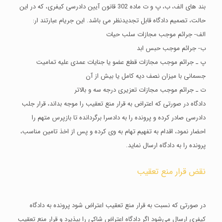
بند های الف، ب، پ و ت ماده 302 قانون آیین دادرسی کیفری، که در این
حالت، تصمیم دادگاه قابل تجدیدنظر می باشد. این جریام عبارتند ار:
الف- جرائم موجب مجازات سلب حیات
ب- جرائم موجب حبس ابد
پ ـ جرائم موجب مجازات قطع عضو یا جنایات عمدی علیه تمامیت
جسمانی با میزان نصف دیه کامل یا بیش از آن
ت ـ جرائم موجب مجازات تعزیری درجه سه و بالاتر
دادگاه در صورتی که اعتراض به قرار منع تعقیب را موجه بداند، قرار جلب
دادرسی صادر کرده و پرونده را به دادسرا برگردانده تا بازپرس متهم را
احضار نمود، اقدام به تفهیم تهام به وی کرده و پس از اخذ تامین مناسب،
پرونده را به دادگاه ارسال نماید.
نقض قرار منع تعقیب
در صورتی که نسبت به قرار منع تعقیب اعتراض شود پرونده به دادگاه
کیفری ارسال می‌شود اگر دادگاه اعتراض شاکی را بپذیرد و قرار منع تعقیب