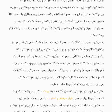
از جمله شرایط رضایت شاکی یا مدعی خصوصی باید اشاره نمود که
نخستین شرط این است که رضایت، می‌بایست به صورت روشن و صریح
بیان شود و در آن ابهامی وجود نداشته باشد. همچنین، مطابق با ماده 101
قانون مجازات اسلامی، گذشت باید منجز باشد و به گذشت مشروط و
‌معلق درصورتی ترتیب اثر داده می‌‌شود که آن شرط یا معلق به علیه تحقق
یافته باشد.
همچنین عدول از گذشت، مسموع نیست. یعنی شاکی نمی‌تواند پس از
رضایت دادن
، گذشت خود را پس بگیرد. علاوه بر این، در مواردی که
رضایت توسط قیم اتفاقی صورت می‌گیرد، تایید دادستان ضروری است.
بر اساس ماده 102 قانون مجازات، هرگاه متضرران از جرم، متعدد و چند
نفر باشند؛ موقوفی تعقیب، رسیدگی و اجرای مجازات موکول به گذشت
تمام کسانی است که شکایت کرده‌‌اند. بنابراین، در این موارد، شاکی
می‌بایست رضایت تمام آن‌ها جلب نماید.
علاوه بر این، در مواردی که حق گذشت به
وراث
منتقل می‌شود، رضایت
تمامی آن‌ها برای صدور
قرار موقوفی تعقیب
الزامی است. همچنین،
براساس ماده 354 همین قانون، اگر مجنی علیه یا همه اولیای ‌دم یا برخی